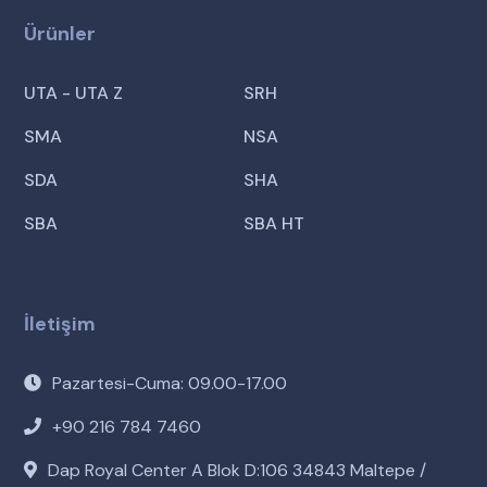
Ürünler
UTA - UTA Z
SRH
SMA
NSA
SDA
SHA
SBA
SBA HT
İletişim
Pazartesi-Cuma: 09.00-17.00
+90 216 784 7460
Dap Royal Center A Blok D:106 34843 Maltepe /