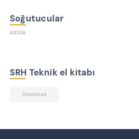
S
o
ğ
u
t
u
c
u
l
a
r
R410A
S
R
H
T
e
k
n
i
k
e
l
k
i
t
a
b
ı
Download