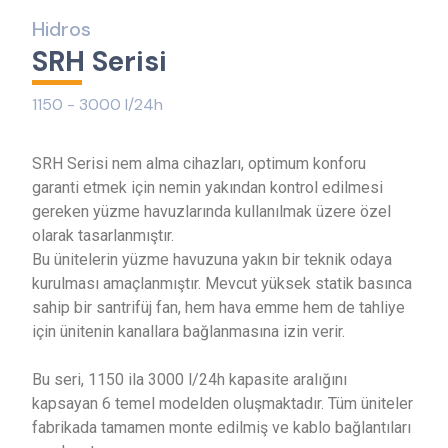
Hidros
S
R
H
S
e
r
i
s
i
1150 - 3000 l/24h
SRH Serisi nem alma cihazları, optimum konforu
garanti etmek için nemin yakından kontrol edilmesi
gereken yüzme havuzlarında kullanılmak üzere özel
olarak tasarlanmıştır.
Bu ünitelerin yüzme havuzuna yakın bir teknik odaya
kurulması amaçlanmıştır. Mevcut yüksek statik basınca
sahip bir santrifüj fan, hem hava emme hem de tahliye
için ünitenin kanallara bağlanmasına izin verir.
Bu seri, 1150 ila 3000 l/24h kapasite aralığını
kapsayan 6 temel modelden oluşmaktadır. Tüm üniteler
fabrikada tamamen monte edilmiş ve kablo bağlantıları