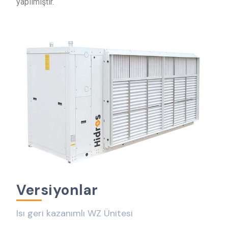
yapılmıştır.
V
e
r
s
i
y
o
n
l
a
r
Isı geri kazanımlı WZ Ünitesi