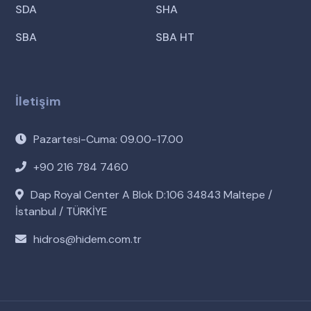
SDA
SHA
SBA
SBA HT
İletişim
Pazartesi-Cuma: 09.00-17.00
+90 216 784 7460
Dap Royal Center A Blok D:106 34843 Maltepe /
İstanbul / TÜRKİYE
hidros@hidem.com.tr